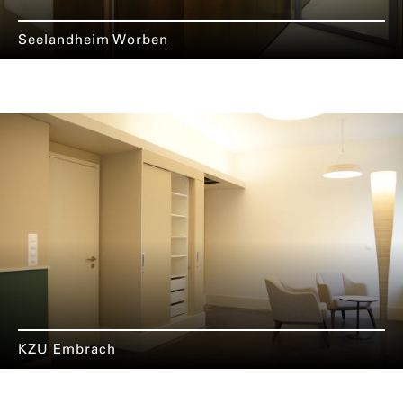
Seelandheim Worben
KZU Embrach