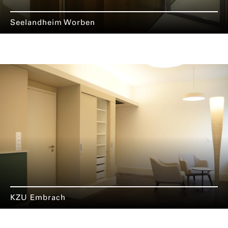
Seelandheim Worben
KZU Embrach